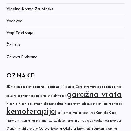
Vlažilna Krema Za Moške
Vodovod
Voip Telefonija
Žaluzije
Zdrava Prehrana
OZNAKE
3D tiskanje maket
apartmaji
apartmaji Kranjska Gora
avtomatsko zapiranje tende
garažna vrata
družinska anamneza raka
fizična aktivnost
Hisense
Hisense televizor
izboljšave slušnih aparatov
izdelava maket
kasetna tenda
kemoterapija
kosilo med malico
kožni rak
Kranjska Gora
makete v inženirstvu
materiali za izdelavo maket
motivacija za vadbo
novi televizor
Obnovljivi viri energije
Ogrevanje doma
Okolju prijazen način ogrevanja
optika