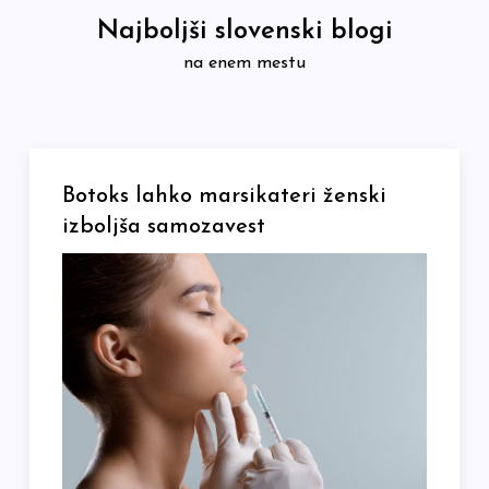
Skip
Najboljši slovenski blogi
to
na enem mestu
content
Botoks lahko marsikateri ženski
izboljša samozavest