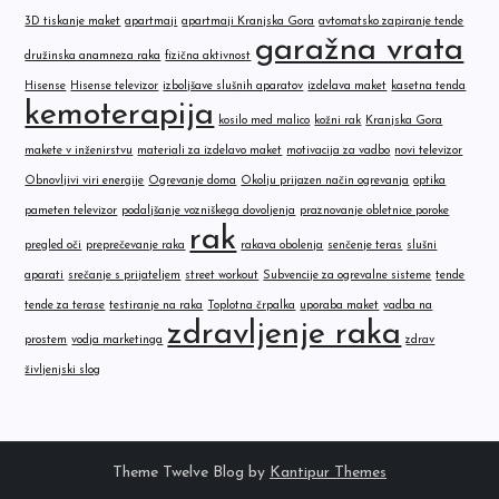
3D tiskanje maket
apartmaji
apartmaji Kranjska Gora
avtomatsko zapiranje tende
garažna vrata
družinska anamneza raka
fizična aktivnost
Hisense
Hisense televizor
izboljšave slušnih aparatov
izdelava maket
kasetna tenda
kemoterapija
kosilo med malico
kožni rak
Kranjska Gora
makete v inženirstvu
materiali za izdelavo maket
motivacija za vadbo
novi televizor
Obnovljivi viri energije
Ogrevanje doma
Okolju prijazen način ogrevanja
optika
pameten televizor
podaljšanje vozniškega dovoljenja
praznovanje obletnice poroke
rak
pregled oči
preprečevanje raka
rakava obolenja
senčenje teras
slušni
aparati
srečanje s prijateljem
street workout
Subvencije za ogrevalne sisteme
tende
tende za terase
testiranje na raka
Toplotna črpalka
uporaba maket
vadba na
zdravljenje raka
prostem
vodja marketinga
zdrav
življenjski slog
Theme Twelve Blog by
Kantipur Themes