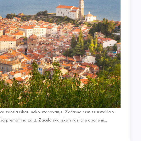
dva začela iskati neko stanovanje. Začasno sem se ustalila v
soba premajhna za 2. Začela sva iskati različne opcije in…