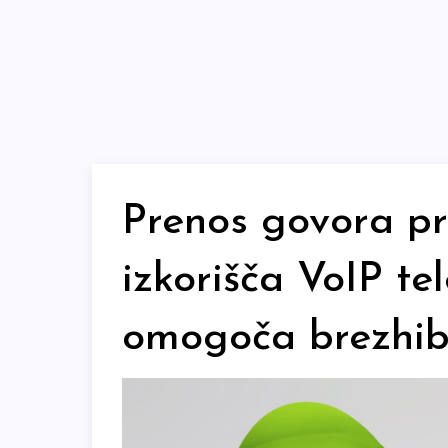
Skip
to
content
Prenos govora pr
izkorišča VoIP tel
omogoča brezhib