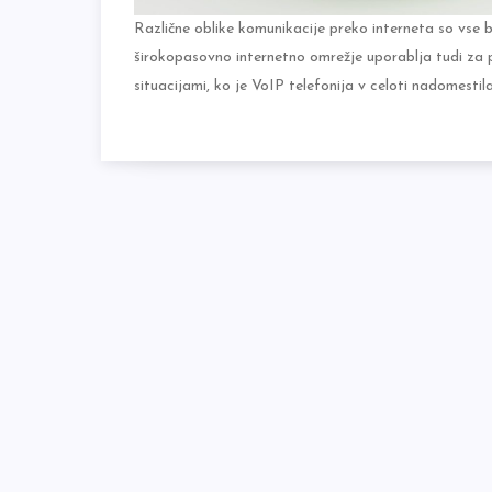
Različne oblike komunikacije preko interneta so vse bol
širokopasovno internetno omrežje uporablja tudi za 
situacijami, ko je VoIP telefonija v celoti nadomestil