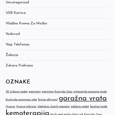
Uncategorized
USB Kartica
Vlažilna Krema Za Moške
Vodovod
Voip Telefonija
Žaluzije
Zdrava Prehrana
OZNAKE
3D tiskanje maket
apartmaji
apartmaji Kranjska Gora
avtomatsko zapiranje tende
garažna vrata
družinska anamneza raka
fizična aktivnost
Hisense
Hisense televizor
izboljšave slušnih aparatov
izdelava maket
kasetna tenda
kemoterapija
kosilo med malico
kožni rak
Kranjska Gora