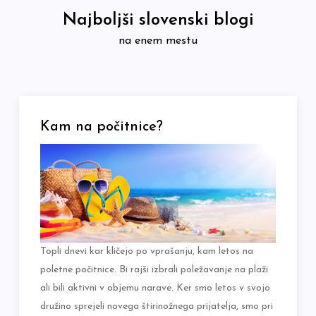
Skip
Najboljši slovenski blogi
to
na enem mestu
content
Kam na počitnice?
Topli dnevi kar kličejo po vprašanju, kam letos na
poletne počitnice. Bi rajši izbrali poležavanje na plaži
ali bili aktivni v objemu narave. Ker smo letos v svojo
družino sprejeli novega štirinožnega prijatelja, smo pri