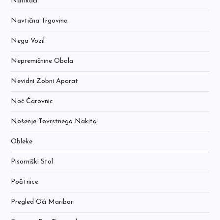
Natikači
Navtična Trgovina
Nega Vozil
Nepremičnine Obala
Nevidni Zobni Aparat
Noč Čarovnic
Nošenje Tovrstnega Nakita
Obleke
Pisarniški Stol
Počitnice
Pregled Oči Maribor