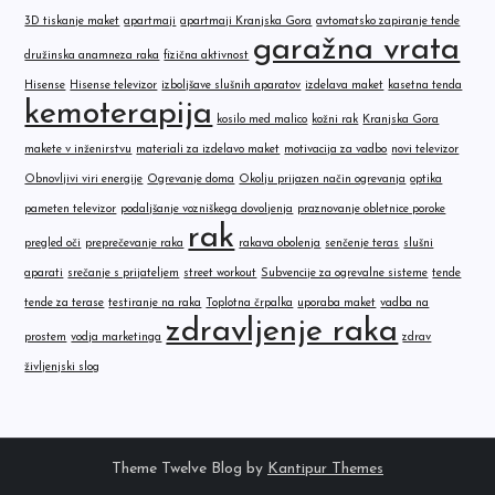
3D tiskanje maket
apartmaji
apartmaji Kranjska Gora
avtomatsko zapiranje tende
garažna vrata
družinska anamneza raka
fizična aktivnost
Hisense
Hisense televizor
izboljšave slušnih aparatov
izdelava maket
kasetna tenda
kemoterapija
kosilo med malico
kožni rak
Kranjska Gora
makete v inženirstvu
materiali za izdelavo maket
motivacija za vadbo
novi televizor
Obnovljivi viri energije
Ogrevanje doma
Okolju prijazen način ogrevanja
optika
pameten televizor
podaljšanje vozniškega dovoljenja
praznovanje obletnice poroke
rak
pregled oči
preprečevanje raka
rakava obolenja
senčenje teras
slušni
aparati
srečanje s prijateljem
street workout
Subvencije za ogrevalne sisteme
tende
tende za terase
testiranje na raka
Toplotna črpalka
uporaba maket
vadba na
zdravljenje raka
prostem
vodja marketinga
zdrav
življenjski slog
Theme Twelve Blog by
Kantipur Themes