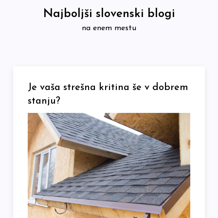
Skip
Najboljši slovenski blogi
to
na enem mestu
content
Je vaša strešna kritina še v dobrem
stanju?