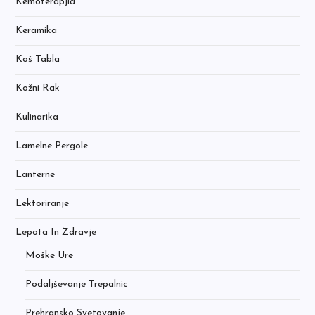
Kemoterapjia
Keramika
Koš Tabla
Kožni Rak
Kulinarika
Lamelne Pergole
Lanterne
Lektoriranje
Lepota In Zdravje
Moške Ure
Podaljševanje Trepalnic
Prehransko Svetovanje