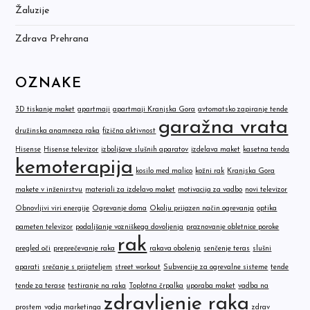
Žaluzije
Zdrava Prehrana
OZNAKE
3D tiskanje maket
apartmaji
apartmaji Kranjska Gora
avtomatsko zapiranje tende
garažna vrata
družinska anamneza raka
fizična aktivnost
Hisense
Hisense televizor
izboljšave slušnih aparatov
izdelava maket
kasetna tenda
kemoterapija
kosilo med malico
kožni rak
Kranjska Gora
makete v inženirstvu
materiali za izdelavo maket
motivacija za vadbo
novi televizor
Obnovljivi viri energije
Ogrevanje doma
Okolju prijazen način ogrevanja
optika
pameten televizor
podaljšanje vozniškega dovoljenja
praznovanje obletnice poroke
rak
pregled oči
preprečevanje raka
rakava obolenja
senčenje teras
slušni
aparati
srečanje s prijateljem
street workout
Subvencije za ogrevalne sisteme
tende
tende za terase
testiranje na raka
Toplotna črpalka
uporaba maket
vadba na
zdravljenje raka
prostem
vodja marketinga
zdrav