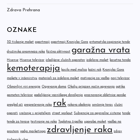
Zdrava Prehrana
OZNAKE
3D tiskanje maket
apartmaji
apartmaji Kranjska Gora
avtomatsko zapiranje tende
garažna vrata
družinska anamneza raka
fizična aktivnost
Hisense
Hisense televizor
izboljšave slušnih aparatov
izdelava maket
kasetna tenda
kemoterapija
kosilo med malico
kožni rak
Kranjska Gora
makete v inženirstvu
materiali za izdelavo maket
motivacija za vadbo
novi televizor
Obnovljivi viri energije
Ogrevanje doma
Okolju prijazen način ogrevanja
optika
pameten televizor
podaljšanje vozniškega dovoljenja
praznovanje obletnice poroke
rak
pregled oči
preprečevanje raka
rakava obolenja
senčenje teras
slušni
aparati
srečanje s prijateljem
street workout
Subvencije za ogrevalne sisteme
tende
tende za terase
testiranje na raka
Toplotna črpalka
uporaba maket
vadba na
zdravljenje raka
prostem
vodja marketinga
zdrav
življenjski slog