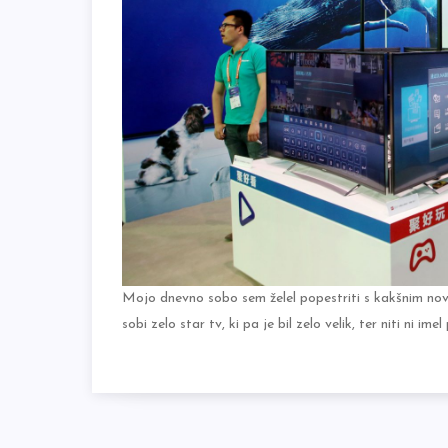
Mojo dnevno sobo sem želel popestriti s kakšnim novi
sobi zelo star tv, ki pa je bil zelo velik, ter niti ni im