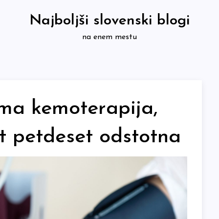
Najboljši slovenski blogi
na enem mestu
ima kemoterapija,
ot petdeset odstotna