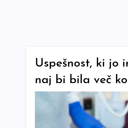
Skip
to
content
Uspešnost, ki jo 
naj bi bila več k