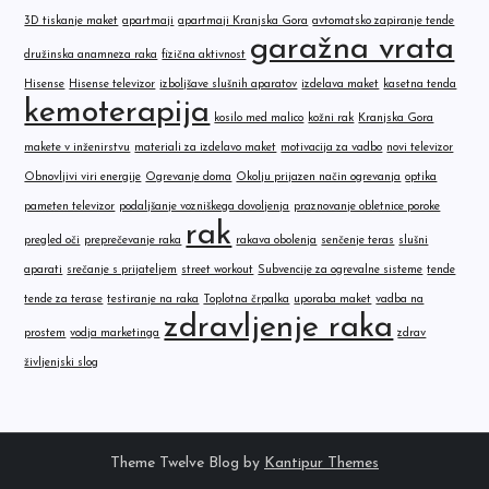
3D tiskanje maket
apartmaji
apartmaji Kranjska Gora
avtomatsko zapiranje tende
garažna vrata
družinska anamneza raka
fizična aktivnost
Hisense
Hisense televizor
izboljšave slušnih aparatov
izdelava maket
kasetna tenda
kemoterapija
kosilo med malico
kožni rak
Kranjska Gora
makete v inženirstvu
materiali za izdelavo maket
motivacija za vadbo
novi televizor
Obnovljivi viri energije
Ogrevanje doma
Okolju prijazen način ogrevanja
optika
pameten televizor
podaljšanje vozniškega dovoljenja
praznovanje obletnice poroke
rak
pregled oči
preprečevanje raka
rakava obolenja
senčenje teras
slušni
aparati
srečanje s prijateljem
street workout
Subvencije za ogrevalne sisteme
tende
tende za terase
testiranje na raka
Toplotna črpalka
uporaba maket
vadba na
zdravljenje raka
prostem
vodja marketinga
zdrav
življenjski slog
Theme Twelve Blog by
Kantipur Themes