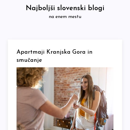
Skip
Najboljši slovenski blogi
to
na enem mestu
content
Apartmaji Kranjska Gora in
smučanje