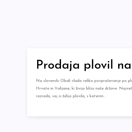
Skip
to
content
Prodaja plovil n
Na slovenski Obali vlada veliko povpraševanje po plo
Hrvate in Italijane, ki živijo blizu naše države. Naj
razreda, saj si želijo plovila, s katerim…