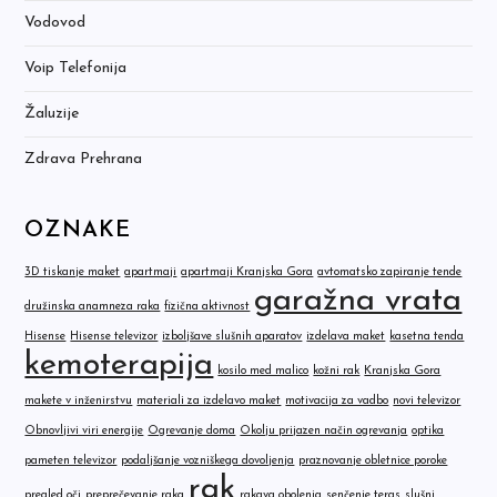
Vodovod
Voip Telefonija
Žaluzije
Zdrava Prehrana
OZNAKE
3D tiskanje maket
apartmaji
apartmaji Kranjska Gora
avtomatsko zapiranje tende
garažna vrata
družinska anamneza raka
fizična aktivnost
Hisense
Hisense televizor
izboljšave slušnih aparatov
izdelava maket
kasetna tenda
kemoterapija
kosilo med malico
kožni rak
Kranjska Gora
makete v inženirstvu
materiali za izdelavo maket
motivacija za vadbo
novi televizor
Obnovljivi viri energije
Ogrevanje doma
Okolju prijazen način ogrevanja
optika
pameten televizor
podaljšanje vozniškega dovoljenja
praznovanje obletnice poroke
rak
pregled oči
preprečevanje raka
rakava obolenja
senčenje teras
slušni