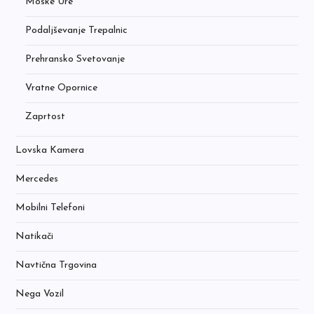
Moške Ure
Podaljševanje Trepalnic
Prehransko Svetovanje
Vratne Opornice
Zaprtost
Lovska Kamera
Mercedes
Mobilni Telefoni
Natikači
Navtična Trgovina
Nega Vozil