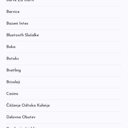
Barve Za Obrvi
Barvice
Bazeni Intex
Bluetooth Slušalke
Boka
Botoks
Breitling
Brisoleji
Casino
Čiščenje Odtoka Kuhinje
Delovna Obutev