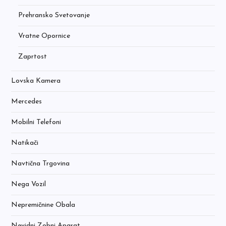
Prehransko Svetovanje
Vratne Opornice
Zaprtost
Lovska Kamera
Mercedes
Mobilni Telefoni
Natikači
Navtična Trgovina
Nega Vozil
Nepremičnine Obala
Nevidni Zobni Aparat