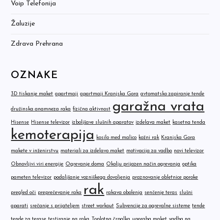
Voip Telefonija
Žaluzije
Zdrava Prehrana
OZNAKE
3D tiskanje maket
apartmaji
apartmaji Kranjska Gora
avtomatsko zapiranje tende
garažna vrata
družinska anamneza raka
fizična aktivnost
Hisense
Hisense televizor
izboljšave slušnih aparatov
izdelava maket
kasetna tenda
kemoterapija
kosilo med malico
kožni rak
Kranjska Gora
makete v inženirstvu
materiali za izdelavo maket
motivacija za vadbo
novi televizor
Obnovljivi viri energije
Ogrevanje doma
Okolju prijazen način ogrevanja
optika
pameten televizor
podaljšanje vozniškega dovoljenja
praznovanje obletnice poroke
rak
pregled oči
preprečevanje raka
rakava obolenja
senčenje teras
slušni
aparati
srečanje s prijateljem
street workout
Subvencije za ogrevalne sisteme
tende
tende za terase
testiranje na raka
Toplotna črpalka
uporaba maket
vadba na