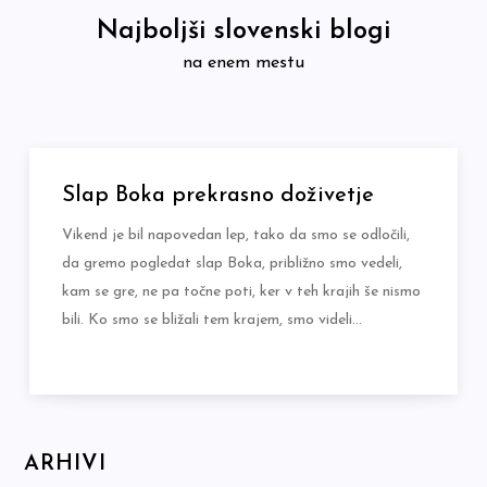
Skip
Najboljši slovenski blogi
to
na enem mestu
content
Slap Boka prekrasno doživetje
Vikend je bil napovedan lep, tako da smo se odločili,
da gremo pogledat slap Boka, približno smo vedeli,
kam se gre, ne pa točne poti, ker v teh krajih še nismo
bili. Ko smo se bližali tem krajem, smo videli…
ARHIVI