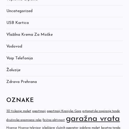
Uncategorized
USB Kartica
Vlažilna Krema Za Moške
Vodovod
Voip Telefonija
Žaluzije
Zdrava Prehrana
OZNAKE
3D tiskanje maket
apartmaji
apartmaji Kranjska Gora
avtomatsko zapiranje tende
garažna vrata
družinska anamneza raka
fizična aktivnost
Hisense
Hisense televizor
izboljšave slušnih aparatov
izdelava maket
kasetna tenda