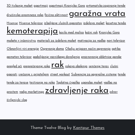
3D tiskanje maket
apartmaji
apartmaji Kranjska Gora
avtomatsko zapiranje tende
garažna vrata
družinska anamneza raka
fizična aktivnost
Hisense
Hisense televizor
izboljšave slušnih aparatov
izdelava maket
kasetna tenda
kemoterapija
kosilo med malico
kožni rak
Kranjska Gora
makete v inženirstvu
materiali za izdelavo maket
motivacija za vadbo
novi televizor
Obnovljivi viri energije
Ogrevanje doma
Okolju prijazen način ogrevanja
optika
pameten televizor
podaljšanje vozniškega dovoljenja
praznovanje obletnice poroke
rak
pregled oči
preprečevanje raka
rakava obolenja
senčenje teras
slušni
aparati
srečanje s prijateljem
street workout
Subvencije za ogrevalne sisteme
tende
tende za terase
testiranje na raka
Toplotna črpalka
uporaba maket
vadba na
zdravljenje raka
prostem
vodja marketinga
zdrav
življenjski slog
Theme Twelve Blog by
Kantipur Themes