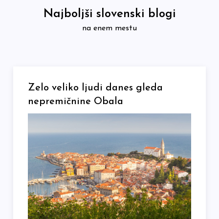
Skip
Najboljši slovenski blogi
to
na enem mestu
content
Zelo veliko ljudi danes gleda
nepremičnine Obala