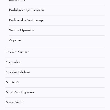
Moške Ure
Podaljševanje Trepalnic
Prehransko Svetovanje
Vratne Opornice
Zaprtost
Lovska Kamera
Mercedes
Mobilni Telefoni
Natikači
Navtična Trgovina
Nega Vozil