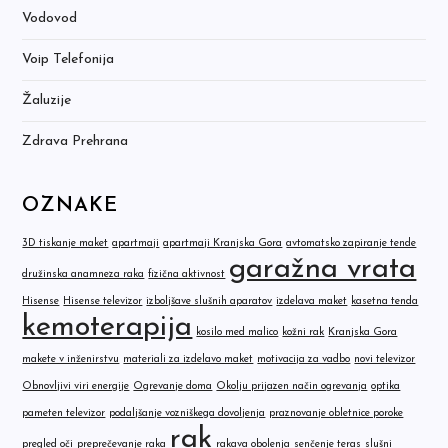
Vodovod
Voip Telefonija
Žaluzije
Zdrava Prehrana
OZNAKE
3D tiskanje maket
apartmaji
apartmaji Kranjska Gora
avtomatsko zapiranje tende
garažna vrata
družinska anamneza raka
fizična aktivnost
Hisense
Hisense televizor
izboljšave slušnih aparatov
izdelava maket
kasetna tenda
kemoterapija
kosilo med malico
kožni rak
Kranjska Gora
makete v inženirstvu
materiali za izdelavo maket
motivacija za vadbo
novi televizor
Obnovljivi viri energije
Ogrevanje doma
Okolju prijazen način ogrevanja
optika
pameten televizor
podaljšanje vozniškega dovoljenja
praznovanje obletnice poroke
rak
pregled oči
preprečevanje raka
rakava obolenja
senčenje teras
slušni