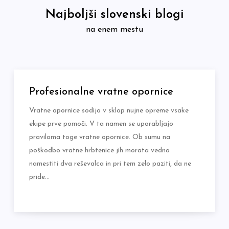
Skip
Najboljši slovenski blogi
to
na enem mestu
content
Profesionalne vratne opornice
Vratne opornice sodijo v sklop nujne opreme vsake
ekipe prve pomoči. V ta namen se uporabljajo
praviloma toge vratne opornice. Ob sumu na
poškodbo vratne hrbtenice jih morata vedno
namestiti dva reševalca in pri tem zelo paziti, da ne
pride…