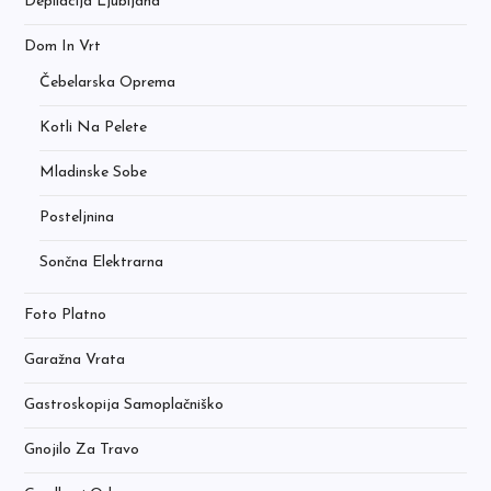
Depilacija Ljubljana
Dom In Vrt
Čebelarska Oprema
Kotli Na Pelete
Mladinske Sobe
Posteljnina
Sončna Elektrarna
Foto Platno
Garažna Vrata
Gastroskopija Samoplačniško
Gnojilo Za Travo