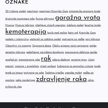
OZNAKE
3D tiskanje maket
apartmaji
apartmaji Kranjska Gora
avtomatsko zapiranje tende
garažna vrata
družinska anamneza raka
fizična aktivnost
Hisense
Hisense televizor
izboljšave slušnih aparatov
izdelava maket
kasetna tenda
kemoterapija
kosilo med malico
kožni rak
Kranjska Gora
makete v inženirstvu
materiali za izdelavo maket
motivacija za vadbo
novi televizor
Obnovljivi viri energije
Ogrevanje doma
Okolju prijazen način ogrevanja
optika
pameten televizor
podaljšanje vozniškega dovoljenja
praznovanje obletnice poroke
rak
pregled oči
preprečevanje raka
rakava obolenja
senčenje teras
slušni
aparati
srečanje s prijateljem
street workout
Subvencije za ogrevalne sisteme
tende
tende za terase
testiranje na raka
Toplotna črpalka
uporaba maket
vadba na
zdravljenje raka
prostem
vodja marketinga
zdrav
življenjski slog