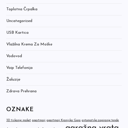
Toplotna Črpalka
Uncategorized
USB Kartica
Vlažilna Krema Za Moške
Vodovod
Voip Telefonija
Žaluzije
Zdrava Prehrana
OZNAKE
3D tiskanje maket
apartmaji
apartmaji Kranjska Gora
avtomatsko zapiranje tende
garažna vrata