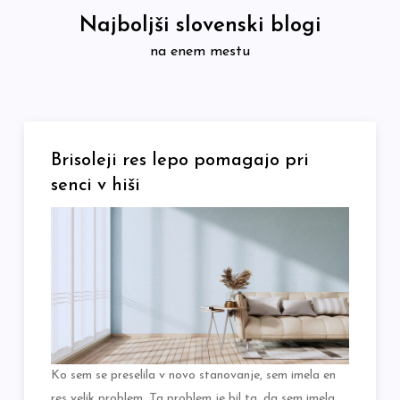
Skip
Najboljši slovenski blogi
to
na enem mestu
content
Brisoleji res lepo pomagajo pri
senci v hiši
Ko sem se preselila v novo stanovanje, sem imela en
res velik problem. Ta problem je bil ta, da sem imela