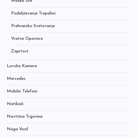
Moške Ure
Podaljševanje Trepalnic
Prehransko Svetovanje
Vratne Opornice
Zaprtost
Lovska Kamera
Mercedes
Mobilni Telefoni
Natikači
Navtična Trgovina
Nega Vozil