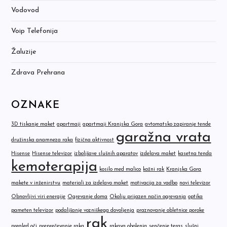
Vodovod
Voip Telefonija
Žaluzije
Zdrava Prehrana
OZNAKE
3D tiskanje maket
apartmaji
apartmaji Kranjska Gora
avtomatsko zapiranje tende
garažna vrata
družinska anamneza raka
fizična aktivnost
Hisense
Hisense televizor
izboljšave slušnih aparatov
izdelava maket
kasetna tenda
kemoterapija
kosilo med malico
kožni rak
Kranjska Gora
makete v inženirstvu
materiali za izdelavo maket
motivacija za vadbo
novi televizor
Obnovljivi viri energije
Ogrevanje doma
Okolju prijazen način ogrevanja
optika
pameten televizor
podaljšanje vozniškega dovoljenja
praznovanje obletnice poroke
rak
pregled oči
preprečevanje raka
rakava obolenja
senčenje teras
slušni