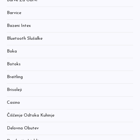
Barve Za Obrvi
Barvice
Bazeni Intex
Bluetooth Slušalke
Boka
Botoks
Breitling
Brisoleji
Casino
Čiščenje Odtoka Kuhinje
Delovna Obutev