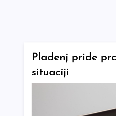
Skip
to
content
Pladenj pride pr
situaciji