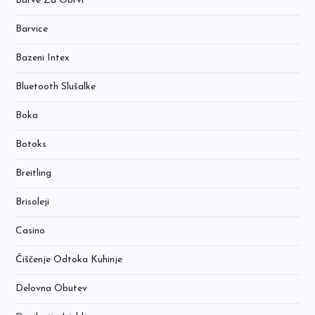
Barve Za Obrvi
Barvice
Bazeni Intex
Bluetooth Slušalke
Boka
Botoks
Breitling
Brisoleji
Casino
Čiščenje Odtoka Kuhinje
Delovna Obutev