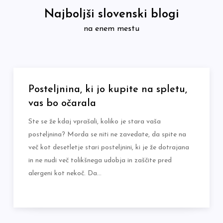
Skip
Najboljši slovenski blogi
to
na enem mestu
content
Posteljnina, ki jo kupite na spletu,
vas bo očarala
Ste se že kdaj vprašali, koliko je stara vaša
posteljnina? Morda se niti ne zavedate, da spite na
več kot desetletje stari posteljnini, ki je že dotrajana
in ne nudi več tolikšnega udobja in zaščite pred
alergeni kot nekoč. Da…