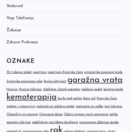
Vodovod
Voip Telefonija
Žaluzije
Zdrava Prehrana
OZNAKE
3D tiskanje maket
apartmaji
apartmaji Kranjska Gora
avtomatsko zapiranje tende
garažna vrata
družinska anamneza raka
fizična aktivnost
Hisense
Hisense televizor
izboljšave slušnih aparatov
izdelava maket
kasetna tenda
kemoterapija
kosilo med malico
kožni rak
Kranjska Gora
makete v inženirstvu
materiali za izdelavo maket
motivacija za vadbo
novi televizor
Obnovljivi viri energije
Ogrevanje doma
Okolju prijazen način ogrevanja
optika
pameten televizor
podaljšanje vozniškega dovoljenja
praznovanje obletnice poroke
rak
pregled oči
preprečevanje raka
rakava obolenja
senčenje teras
slušni