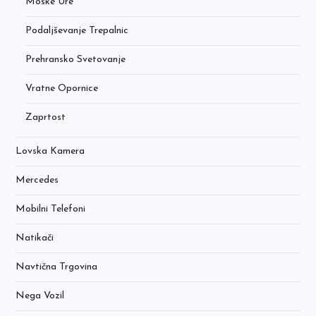
Moške Ure
Podaljševanje Trepalnic
Prehransko Svetovanje
Vratne Opornice
Zaprtost
Lovska Kamera
Mercedes
Mobilni Telefoni
Natikači
Navtična Trgovina
Nega Vozil