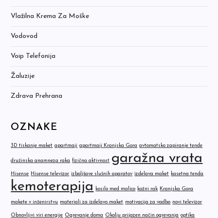
Vlažilna Krema Za Moške
Vodovod
Voip Telefonija
Žaluzije
Zdrava Prehrana
OZNAKE
3D tiskanje maket
apartmaji
apartmaji Kranjska Gora
avtomatsko zapiranje tende
garažna vrata
družinska anamneza raka
fizična aktivnost
Hisense
Hisense televizor
izboljšave slušnih aparatov
izdelava maket
kasetna tenda
kemoterapija
kosilo med malico
kožni rak
Kranjska Gora
makete v inženirstvu
materiali za izdelavo maket
motivacija za vadbo
novi televizor
Obnovljivi viri energije
Ogrevanje doma
Okolju prijazen način ogrevanja
optika