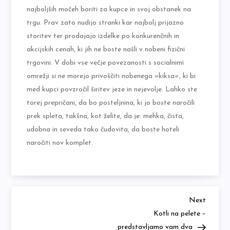
najboljših močeh boriti za kupce in svoj obstanek na
trgu. Prav zato nudijo stranki kar najbolj prijazno
storitev ter prodajajo izdelke po konkurenčnih in
akcijskih cenah, ki jih ne boste našli v nobeni fizični
trgovini. V dobi vse večje povezanosti s socialnimi
omrežji si ne morejo privoščiti nobenega »kiksa«, ki bi
med kupci povzročil širitev jeze in nejevolje. Lahko ste
torej prepričani, da bo posteljnina, ki jo boste naročili
prek spleta, takšna, kot želite, da je: mehka, čista,
udobna in seveda tako čudovita, da boste hoteli
naročiti nov komplet.
Next
Navigacija
Next
Post
Kotli na pelete –
prispevka
predstavljamo vam dva