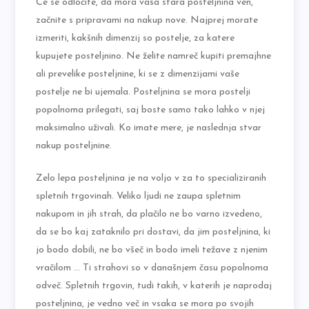
Če se odločite, da mora vaša stara posteljnina ven,
začnite s pripravami na nakup nove. Najprej morate
izmeriti, kakšnih dimenzij so postelje, za katere
kupujete posteljnino. Ne želite namreč kupiti premajhne
ali prevelike posteljnine, ki se z dimenzijami vaše
postelje ne bi ujemala. Posteljnina se mora postelji
popolnoma prilegati, saj boste samo tako lahko v njej
maksimalno uživali. Ko imate mere, je naslednja stvar
nakup posteljnine.
Zelo lepa posteljnina je na voljo v za to specializiranih
spletnih trgovinah. Veliko ljudi ne zaupa spletnim
nakupom in jih strah, da plačilo ne bo varno izvedeno,
da se bo kaj zataknilo pri dostavi, da jim posteljnina, ki
jo bodo dobili, ne bo všeč in bodo imeli težave z njenim
vračilom … Ti strahovi so v današnjem času popolnoma
odveč. Spletnih trgovin, tudi takih, v katerih je naprodaj
posteljnina, je vedno več in vsaka se mora po svojih