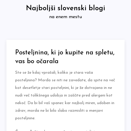
Skip
Najboljši slovenski blogi
to
na enem mestu
content
Posteljnina, ki jo kupite na spletu,
vas bo očarala
Ste se že kdaj vprašali, koliko je stara vaša
posteljnina? Morda se niti ne zavedate, da spite na več
kot desetletje stari posteljnini, ki je že dotrajana in ne
nudi več tolikšnega udobja in zaščite pred alergeni kot
nekoč. Da bi bil vaš spanec kar najbolj miren, udoben in
zdrav, morda ne bi bilo slabo razmisliti o menjavi
posteljnine.