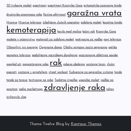
3D tiskanje maket
apartmaji
apartmaji Kranjska Gora
avtomatsko zapiranje tende
garažna vrata
družinska anamneza raka
fizična aktivnost
Hisense
Hisense televizor
izboljšave slušnih aparatov
izdelava maket
kasetna tenda
kemoterapija
kosilo med malico
kožni rak
Kranjska Gora
makete v inženirstvu
materiali za izdelavo maket
motivacija za vadbo
novi televizor
Obnovljivi viri energije
Ogrevanje doma
Okolju prijazen način ogrevanja
optika
pameten televizor
podaljšanje vozniškega dovoljenja
praznovanje obletnice poroke
rak
pregled oči
preprečevanje raka
rakava obolenja
senčenje teras
slušni
aparati
srečanje s prijateljem
street workout
Subvencije za ogrevalne sisteme
tende
tende za terase
testiranje na raka
Toplotna črpalka
uporaba maket
vadba na
zdravljenje raka
prostem
vodja marketinga
zdrav
življenjski slog
Theme Twelve Blog by
Kantipur Themes