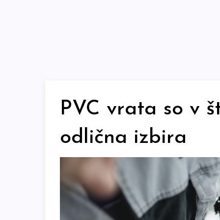
Skip
to
content
PVC vrata so v št
odlična izbira