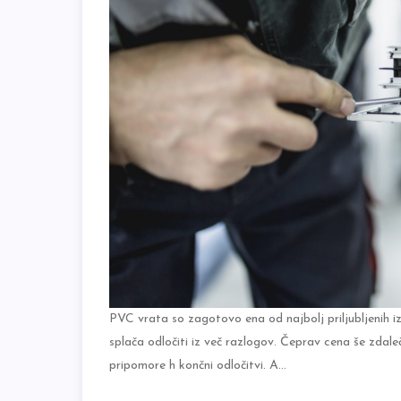
PVC vrata so zagotovo ena od najbolj priljubljenih i
splača odločiti iz več razlogov. Čeprav cena še zdale
pripomore h končni odločitvi. A…