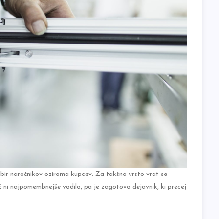
zbir naročnikov oziroma kupcev. Za takšno vrsto vrat se
č ni najpomembnejše vodilo, pa je zagotovo dejavnik, ki precej