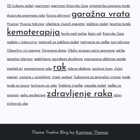
3D tiskanje maket
apartmaji
apartmaji Kranjska Gora
avtomatsko zapiranje tende
garažna vrata
družinska anamneza raka
fizična aktivnost
Hisense
Hisense televizor
izboljšave slušnih aparatov
izdelava maket
kasetna tenda
kemoterapija
kosilo med malico
kožni rak
Kranjska Gora
makete v inženirstvu
materiali za izdelavo maket
motivacija za vadbo
novi televizor
Obnovljivi viri energije
Ogrevanje doma
Okolju prijazen način ogrevanja
optika
pameten televizor
podaljšanje vozniškega dovoljenja
praznovanje obletnice poroke
rak
pregled oči
preprečevanje raka
rakava obolenja
senčenje teras
slušni
aparati
srečanje s prijateljem
street workout
Subvencije za ogrevalne sisteme
tende
tende za terase
testiranje na raka
Toplotna črpalka
uporaba maket
vadba na
zdravljenje raka
prostem
vodja marketinga
zdrav
življenjski slog
Theme Twelve Blog by
Kantipur Themes