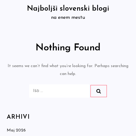
Skip
Najboljši slovenski blogi
to
na enem mestu
content
Nothing Found
It seems we can’t find what you’re looking for. Perhaps searching
can help.
Išči:
ARHIVI
Maj 2026