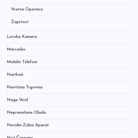
Vratne Opornice
Zaprtost
Lovska Kamera
Mercedes
Mobilni Telefoni
Natikači
Navtična Trgovina
Nega Vozil
Nepremičnine Obala
Nevidni Zobni Aparat
Noč Čarovnic