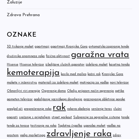
Žaluzije
Zdrava Prehrana
OZNAKE
3D tiskanje maket
apartmaji
apartmaji Kranjska Gora
avtomatsko zapiranje tende
garažna vrata
družinska anamneza raka
fizična aktivnost
Hisense
Hisense televizor
izboljšave slušnih aparatov
izdelava maket
kasetna tenda
kemoterapija
kosilo med malico
kožni rak
Kranjska Gora
makete v inženirstvu
materiali za izdelavo maket
motivacija za vadbo
novi televizor
Obnovljivi viri energije
Ogrevanje doma
Okolju prijazen način ogrevanja
optika
pameten televizor
podaljšanje vozniškega dovoljenja
praznovanje obletnice poroke
rak
pregled oči
preprečevanje raka
rakava obolenja
senčenje teras
slušni
aparati
srečanje s prijateljem
street workout
Subvencije za ogrevalne sisteme
tende
tende za terase
testiranje na raka
Toplotna črpalka
uporaba maket
vadba na
zdravljenje raka
prostem
vodja marketinga
zdrav