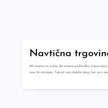
Skip
to
content
Navtična trgovin
Mi imamo to srečo, da imamo počitniško stanovanje n
smo že navajeni. Tokrat sem dobila idejo, ker so v en