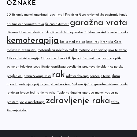
OZNAKE
3D tiskanje maket
apartmaji
apartmaji Kranjska Gora
avtomatsko zapiranje tende
garažna vrata
družinska anamneza raka
fizična aktivnost
Hisense
Hisense televizor
izboljšave slušnih aparatov
izdelava maket
kasetna tenda
kemoterapija
kosilo med malico
kožni rak
Kranjska Gora
makete v inženirstvu
materiali za izdelavo maket
motivacija za vadbo
novi televizor
Obnovljivi viri energije
Ogrevanje doma
Okolju prijazen način ogrevanja
optika
pameten televizor
podaljšanje vozniškega dovoljenja
praznovanje obletnice poroke
rak
pregled oči
preprečevanje raka
rakava obolenja
senčenje teras
slušni
aparati
srečanje s prijateljem
street workout
Subvencije za ogrevalne sisteme
tende
tende za terase
testiranje na raka
Toplotna črpalka
uporaba maket
vadba na
zdravljenje raka
prostem
vodja marketinga
zdrav
življenjski slog