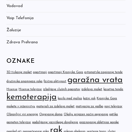
Vodovod
Voip Telefonija
Žaluzije
Zdrava Prehrana
OZNAKE
3D tiskanje maket
apartmaji
apartmaji Kranjska Gora
avtomatsko zapiranje tende
garažna vrata
družinska anamneza raka
fizična aktivnost
Hisense
Hisense televizor
izboljšave slušnih aparatov
izdelava maket
kasetna tenda
kemoterapija
kosilo med malico
kožni rak
Kranjska Gora
makete v inženirstvu
materiali za izdelavo maket
motivacija za vadbo
novi televizor
Obnovljivi viri energije
Ogrevanje doma
Okolju prijazen način ogrevanja
optika
pameten televizor
podaljšanje vozniškega dovoljenja
praznovanje obletnice poroke
rak
pregled oči
preprečevanje raka
rakava obolenja
senčenje teras
slušni