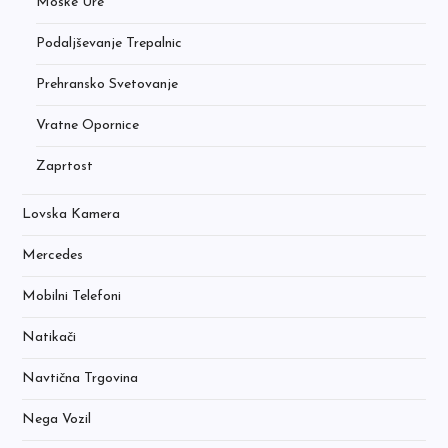
Moške Ure
Podaljševanje Trepalnic
Prehransko Svetovanje
Vratne Opornice
Zaprtost
Lovska Kamera
Mercedes
Mobilni Telefoni
Natikači
Navtična Trgovina
Nega Vozil