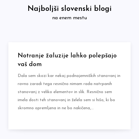
Skip
Najboljši slovenski blogi
to
na enem mestu
content
Notranje žaluzije lahko polepšajo
vaš dom
Dala sem skozi kar nekaj podnajemniških stanovanj in
ravno zaradi tega resnično nimam rada natrpanih
stanovanj z veliko elementov in slik. Resnično sem
imela dosti teh stanovanj in želela sem si hišo, ki bo
skromno opremljena in ne bo nakičena,…