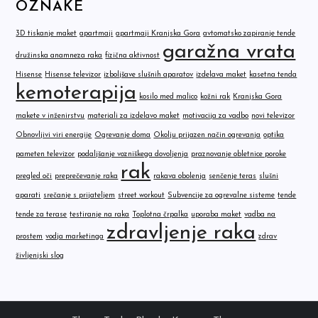
OZNAKE
3D tiskanje maket
apartmaji
apartmaji Kranjska Gora
avtomatsko zapiranje tende
garažna vrata
družinska anamneza raka
fizična aktivnost
Hisense
Hisense televizor
izboljšave slušnih aparatov
izdelava maket
kasetna tenda
kemoterapija
kosilo med malico
kožni rak
Kranjska Gora
makete v inženirstvu
materiali za izdelavo maket
motivacija za vadbo
novi televizor
Obnovljivi viri energije
Ogrevanje doma
Okolju prijazen način ogrevanja
optika
pameten televizor
podaljšanje vozniškega dovoljenja
praznovanje obletnice poroke
rak
pregled oči
preprečevanje raka
rakava obolenja
senčenje teras
slušni
aparati
srečanje s prijateljem
street workout
Subvencije za ogrevalne sisteme
tende
tende za terase
testiranje na raka
Toplotna črpalka
uporaba maket
vadba na
zdravljenje raka
prostem
vodja marketinga
zdrav
življenjski slog