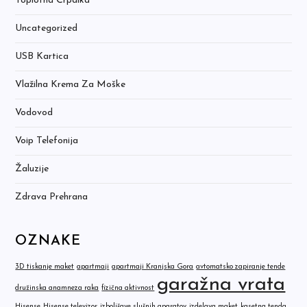
Toplotna Črpalka
Uncategorized
USB Kartica
Vlažilna Krema Za Moške
Vodovod
Voip Telefonija
Žaluzije
Zdrava Prehrana
OZNAKE
3D tiskanje maket
apartmaji
apartmaji Kranjska Gora
avtomatsko zapiranje tende
garažna vrata
družinska anamneza raka
fizična aktivnost
Hisense
Hisense televizor
izboljšave slušnih aparatov
izdelava maket
kasetna tenda