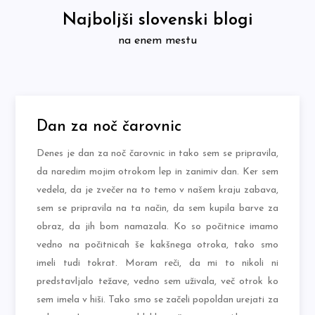
Skip
Najboljši slovenski blogi
to
na enem mestu
content
Dan za noč čarovnic
Denes je dan za noč čarovnic in tako sem se pripravila,
da naredim mojim otrokom lep in zanimiv dan. Ker sem
vedela, da je zvečer na to temo v našem kraju zabava,
sem se pripravila na ta način, da sem kupila barve za
obraz, da jih bom namazala. Ko so počitnice imamo
vedno na počitnicah še kakšnega otroka, tako smo
imeli tudi tokrat. Moram reči, da mi to nikoli ni
predstavljalo težave, vedno sem uživala, več otrok ko
sem imela v hiši. Tako smo se začeli popoldan urejati za