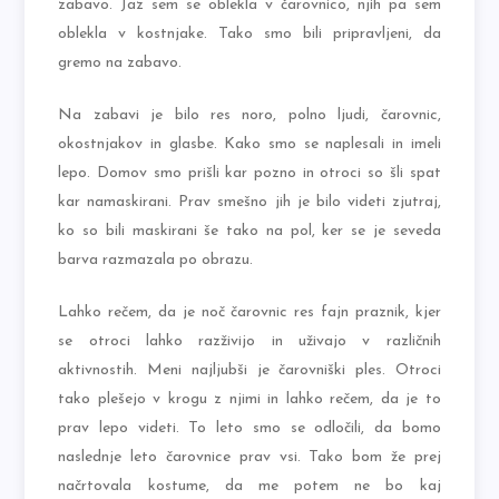
zabavo. Jaz sem se oblekla v čarovnico, njih pa sem
oblekla v kostnjake. Tako smo bili pripravljeni, da
gremo na zabavo.
Na zabavi je bilo res noro, polno ljudi, čarovnic,
okostnjakov in glasbe. Kako smo se naplesali in imeli
lepo. Domov smo prišli kar pozno in otroci so šli spat
kar namaskirani. Prav smešno jih je bilo videti zjutraj,
ko so bili maskirani še tako na pol, ker se je seveda
barva razmazala po obrazu.
Lahko rečem, da je noč čarovnic res fajn praznik, kjer
se otroci lahko razživijo in uživajo v različnih
aktivnostih. Meni najljubši je čarovniški ples. Otroci
tako plešejo v krogu z njimi in lahko rečem, da je to
prav lepo videti. To leto smo se odločili, da bomo
naslednje leto čarovnice prav vsi. Tako bom že prej
načrtovala kostume, da me potem ne bo kaj