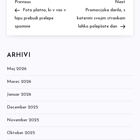
Previous
Next
Navigacija
Previous
Next
Post
Post
Foto platno, ki v vas v
Promocijska darila, s
prispevka
hipu prebudi prelepe
katerimi svojim strankam
spomine
lahko polepšate dan
ARHIVI
Maj 2026
Marec 2026
Januar 2026
December 2025
November 2025
Oktober 2025