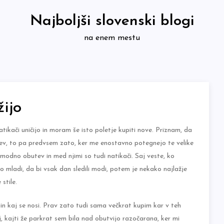
Najboljši slovenski blogi
na enem mestu
žijo
tikači uničijo in moram še isto poletje kupiti nove. Priznam, da
čev, to pa predvsem zato, ker me enostavno potegnejo te velike
 modno obutev in med njimi so tudi natikači. Saj veste, ko
no mladi, da bi vsak dan sledili modi, potem je nekako najlažje
stile.
 in kaj se nosi. Prav zato tudi sama večkrat kupim kar v teh
 kajti že parkrat sem bila nad obutvijo razočarana, ker mi