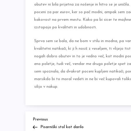
obutev ni bila prijetna za nošenje in hitro se je uničil
poceni za par eurov, ker so pač modni, ampak sem zače
kakovost na prvem mestu. Kako pa bi sicer te majhne
izstopajo po kvaliteti in udobnosti.
Sprva sem se bala, da ne bom v stilu in modna, pa vam 
kvalitetni natikači, ki ji h nosiš z veseljem, ti vlijejo 
nogah dobro obutev in to je vedno več, kot modni pocen
eno poletje, tudi več, vendar me drugo poletje spet z
sem spoznala, da dvakrat poceni kupljeni natikači, pome
marsikdo bi to moral vedeti in ne bi več kupovali tolik
silijo v nakup.
Previous
Navigacija
Previous
Post
Pisarniški stol kot darilo