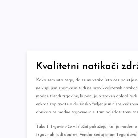
Skip
to
content
Kvalitetni natikači zdr
Kako sem sita tega, da se mi vsako leto čez poletje na
ne kupujem znamke in tudi ne prav kvalitetnih natika
modne trendi trgovine, ki ponujajo zraven oblačil tudi
enkrat zaplavate v družinsko življenje in niste več ros
obiskati te modne trgovine in si tam ogledati trenutne 
Tako ti trgovine že v izložbi pokažejo, kaj je moderno
trgovinah tudi obutev. Vendar sedaj imam tega dovolj,