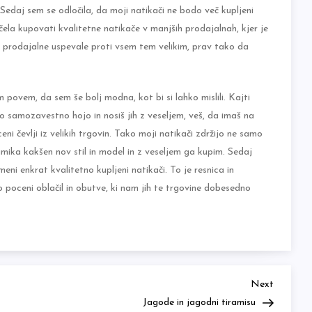
a. Sedaj sem se odločila, da moji natikači ne bodo več kupljeni
la kupovati kvalitetne natikače v manjših prodajalnah, kjer je
 prodajalne uspevale proti vsem tem velikim, prav tako da
povem, da sem še bolj modna, kot bi si lahko mislili. Kajti
tisto samozavestno hojo in nosiš jih z veseljem, veš, da imaš na
i čevlji iz velikih trgovin. Tako moji natikači zdržijo ne samo
amika kakšen nov stil in model in z veseljem ga kupim. Sedaj
ni enkrat kvalitetno kupljeni natikači. To je resnica in
o poceni oblačil in obutve, ki nam jih te trgovine dobesedno
Next
Next
Post
Jagode in jagodni tiramisu