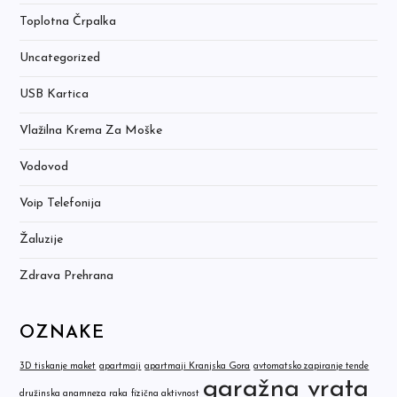
Toplotna Črpalka
Uncategorized
USB Kartica
Vlažilna Krema Za Moške
Vodovod
Voip Telefonija
Žaluzije
Zdrava Prehrana
OZNAKE
3D tiskanje maket
apartmaji
apartmaji Kranjska Gora
avtomatsko zapiranje tende
garažna vrata
družinska anamneza raka
fizična aktivnost