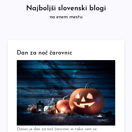
Skip
Najboljši slovenski blogi
to
na enem mestu
content
Dan za noč čarovnic
Denes je dan za noč čarovnic in tako sem se